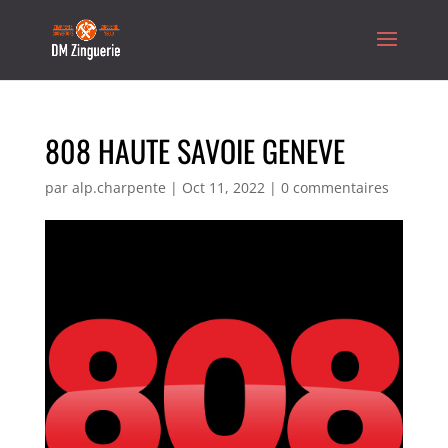
808 HAUTE SAVOIE GENEVE
par
alp.charpente
|
Oct 11, 2022
|
0 commentaires