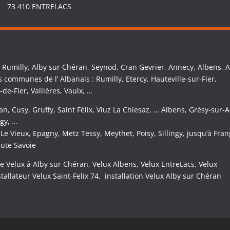
73 410 ENTRELACS
:
Rumilly, Alby sur Chéran, Seynod, Cran Gevrier, Annecy, Albens, A
s communes de l’ Albanais : Rumilly, Etercy, Hauteville-sur-Fier,
de-Fier, Vallières, Vaulx, …
n, Cusy, Gruffy, Saint Félix, Viuz La Chiesaz, … Albens, Grésy-sur-A
ugy, …
Le Vieux, Epagny, Metz Tessy, Meythet, Poisy, Sillingy, jusqu’à Fran
aute Savoie
de Velux à Alby sur Chéran, Velux Albens, Velux EntreLacs, Velux
stallateur Velux Saint-Felix 74, installation Velux Alby sur Chéran