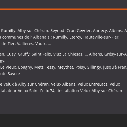
:
Rumilly, Alby sur Chéran, Seynod, Cran Gevrier, Annecy, Albens, A
s communes de l’ Albanais : Rumilly, Etercy, Hauteville-sur-Fier,
de-Fier, Vallières, Vaulx, …
n, Cusy, Gruffy, Saint Félix, Viuz La Chiesaz, … Albens, Grésy-sur-A
ugy, …
Le Vieux, Epagny, Metz Tessy, Meythet, Poisy, Sillingy, jusqu’à Fran
aute Savoie
de Velux à Alby sur Chéran, Velux Albens, Velux EntreLacs, Velux
stallateur Velux Saint-Felix 74, installation Velux Alby sur Chéran